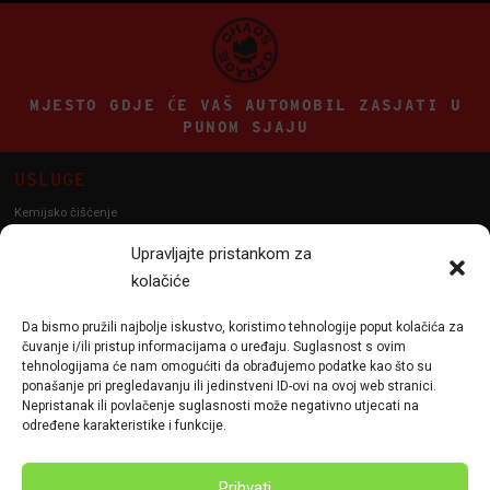
MJESTO GDJE ĆE VAŠ AUTOMOBIL ZASJATI U
PUNOM SJAJU
USLUGE
Kemijsko čišćenje
Poliranje vozila
Upravljajte pristankom za
Poliranje farova
kolačiće
Detailing
Da bismo pružili najbolje iskustvo, koristimo tehnologije poput kolačića za
PPF
čuvanje i/ili pristup informacijama o uređaju. Suglasnost s ovim
Keramička zaštita vozila
tehnologijama će nam omogućiti da obrađujemo podatke kao što su
ponašanje pri pregledavanju ili jedinstveni ID-ovi na ovoj web stranici.
KONTAKT
Nepristanak ili povlačenje suglasnosti može negativno utjecati na
određene karakteristike i funkcije.
+385 (0)95 806 - 7917
info@chaos-garage.eu
Prihvati