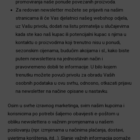
promoviranja naše ponude povezanih proizvoda.
Za redovan newsletter možete se prijaviti na našim
stranicama ili će Vas djelatnici našeg webshop odjela,
uz Vašu privolu, dodati na listu primatelja u slučajevima
kada ste kao naš kupac ili potencijalni kupac s njima u
kontaktu o proizvodima koji trenutno nisu u ponudi,
sezonskim cijenama, budućim akcijama i sl., kako biste
putem newslettera na jednostavan način i
pravovremeno dobili te informacije. U bilo kojem
trenutku možete povući privolu za obradu Vaših
osobnih podataka u ovu svrhu, odnosno, otkazati prijavu
na newsletter na načine opisane u nastavku.
Osim u svrhe izravnog marketinga, svim našim kupcima i
korisnicima po potrebi šaljemo obavijesti e-poštom u
obliku newslettera o važnim promjenama u našem
poslovanju (npr. izmjenama u načinima plaćanja, dostavi,
uvjetima korištenja, itd…). Slanje važnih informacija pomaže