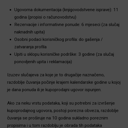
Ugovorna dokumentacija (knjigovodstvene isprave): 11
godina (propisi o računovodstvu)
Rezervacije i informativne ponude: 6 mjeseci (za slučaj
naknadnih upita)
Osobni podaci korisničkog profila: do gašenja /
zatvaranja profila
Upiti u sklopu korisničke podrške: 3 godine (za slučaj
ponovljenih upita i reklamacija)
Izuzev slučajeva za koje je to drugačije naznačeno,
razdoblje čuvanja počinje krajem kalendarske godine u kojoj
je dana ponuda ili je kupoprodajni ugovor ispunjen.
Ako za neku vrstu podataka, koji su potrebni za izvršenje
kupoprodajnog ugovora, postoji porezna obveza, razdoblje
čuvanja se proširuje na 10 godina sukladno poreznim
propisima i u tom razdoblju je obrada tih podataka