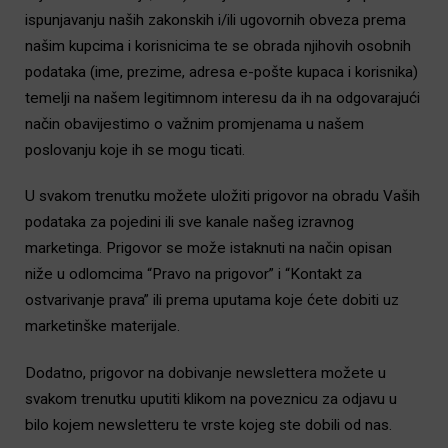
ispunjavanju naših zakonskih i/ili ugovornih obveza prema
našim kupcima i korisnicima te se obrada njihovih osobnih
podataka (ime, prezime, adresa e-pošte kupaca i korisnika)
temelji na našem legitimnom interesu da ih na odgovarajući
način obavijestimo o važnim promjenama u našem
poslovanju koje ih se mogu ticati.
U svakom trenutku možete uložiti prigovor na obradu Vaših
podataka za pojedini ili sve kanale našeg izravnog
marketinga. Prigovor se može istaknuti na način opisan
niže u odlomcima “Pravo na prigovor” i “Kontakt za
ostvarivanje prava” ili prema uputama koje ćete dobiti uz
marketinške materijale.
Dodatno, prigovor na dobivanje newslettera možete u
svakom trenutku uputiti klikom na poveznicu za odjavu u
bilo kojem newsletteru te vrste kojeg ste dobili od nas.