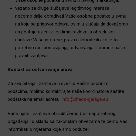
Vaše osobne podatke u svrhu izravnog marketinga;
vezano za druge slučajeve legitimnog interesa –
nećemo dalje obrađivati Vaše osobne podatke u svrhu
na koju se prigovor odnosi, osim u slučaju da dokažemo
da postoje uvjerljivi legitimni razlozi za obradu koji
nadilaze Vaše interese, prava i slobode ili ako je to
potrebno radi postavljanja, ostvarivanja ili obrane naših
pravnih zahtjeva
Kontakt za ostvarivanje prava
Za sva pitanja i zahtjeve u svezi s Vašim osobnim
podacima, molimo kontaktirajte naše koordinatore zaštite
podataka na email adresu:
info@chaos-garage.eu
Vaše upite i zahtjeve obradit ćemo bez nepotrebnog
odgađanja i u skladu sa zakonskim obvezama te ćemo Vas
informirati o mjerama koje smo poduzeli.