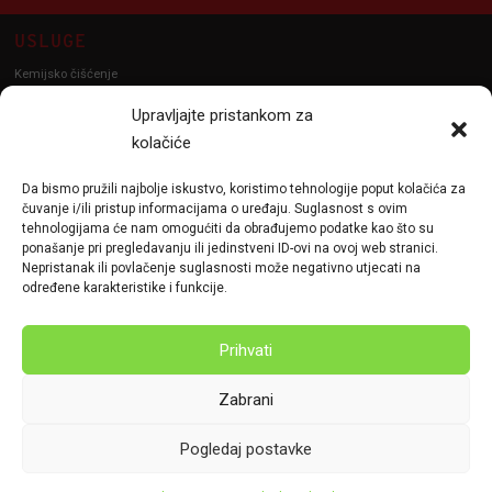
USLUGE
Kemijsko čišćenje
Poliranje vozila
Upravljajte pristankom za
Poliranje farova
kolačiće
Detailing
Da bismo pružili najbolje iskustvo, koristimo tehnologije poput kolačića za
PPF
čuvanje i/ili pristup informacijama o uređaju. Suglasnost s ovim
Keramička zaštita vozila
tehnologijama će nam omogućiti da obrađujemo podatke kao što su
ponašanje pri pregledavanju ili jedinstveni ID-ovi na ovoj web stranici.
KONTAKT
Nepristanak ili povlačenje suglasnosti može negativno utjecati na
određene karakteristike i funkcije.
+385 (0)95 806 - 7917
info@chaos-garage.eu
Prihvati
Sarajevska cesta 29, 10000 Zagreb
Radno vrijeme: PO DOGOVORU
Zabrani
ZAŠTITA OSOBNIH PODATAKA
KOLAČIĆI
UPRAVLJAJTE PRISTANKOM
Pogledaj postavke