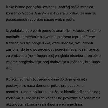
Kako bismo poboljšali kvalitetu i sadržaj naših stranica,
koristimo Google Analytics software u oblaku za analizu
posjećenosti i uporabe našeg web mjesta.
Iz podataka dobivenih pomoću analitičkih kolačića kreiramo
statističke izvještaje o izvorima prometa (npr. korištene
tražilice, verzije preglednika, vrste uređaja, razlučivosti
zaslona isl.) te o posjećenosti pojedinih stranica i interesu
za proizvode (npr. ukupan broj pregleda stranice, prosječno
vrijeme pregledavanja, broj dodavanja u košaricu, broj kupnji
isl.)
Kolačići su trajni (od jednog dana do dvije godine) i
postavljeni s naše domene, prikupljaju podatke u
anonimiziranom obliku i ne služe za identifikaciju pojedinog
korisnika, a Google ih ne koristi i ne povezuje s podacima o
aktivnostima korisnika na drugim web mjestima.