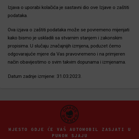
Izjava o uporabi kolačića je sastavni dio ove Izjave o zaštiti
podataka.
Ova izjava o zaštiti podataka može se povremeno mijenjati
kako bismo je uskladili sa stvarnim stanjem i zakonskim
propisima. U slučaju značajnijih izmjena, poduzet ćemo
odgovarajuće mjere da Vas pravovremeno i na primjeren
način obavijestimo o svim takvim dopunama i izmjenama.
Datum zadnje izmjene: 31.03.2023.
MJESTO GDJE ĆE VAŠ AUTOMOBIL ZASJATI U
PUNOM SJAJU