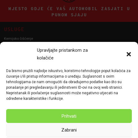
MJESTO GDJE ĆE VAŠ AUTOMOBIL ZASJATI U
PUNOM SJAJU
USLUGE
Kemijsko čišćenje
Poliranje vozila
Upravljajte pristankom za
Poliranje farova
kolačiće
Detailing
Da bismo pružili najbolje iskustvo, koristimo tehnologije poput kolačića za
PPF
čuvanje i/ili pristup informacijama o uređaju. Suglasnost s ovim
Keramička zaštita vozila
tehnologijama će nam omogućiti da obrađujemo podatke kao što su
ponašanje pri pregledavanju ili jedinstveni ID-ovi na ovoj web stranici.
Nepristanak ili povlačenje suglasnosti može negativno utjecati na
KONTAKT
određene karakteristike i funkcije.
+385 (0)95 806 - 7917
info@chaos-garage.eu
Prihvati
Sarajevska cesta 29, 10000 Zagreb
Radno vrijeme: PO DOGOVORU
Zabrani
ZAŠTITA OSOBNIH PODATAKA
KOLAČIĆI
UPRAVLJAJTE PRISTANKOM